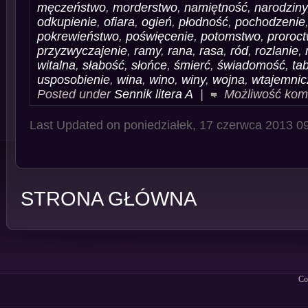
męczeństwo
,
morderstwo
,
namiętność
,
narodziny
odkupienie
,
ofiara
,
ogień
,
płodność
,
pochodzenie
pokrewieństwo
,
poświęcenie
,
potomstwo
,
proroc
przyzwyczajenie
,
ramy
,
rana
,
rasa
,
ród
,
rozlanie
,
witalna
,
słabość
,
słońce
,
śmierć
,
świadomość
,
ta
usposobienie
,
wina
,
wino
,
winy
,
wojna
,
wtajemnic
Posted under
Sennik litera A
|
Możliwość ko
Last Updated on poniedziałek, 17 czerwca 2013 0
STRONA GŁÓWNA
Co