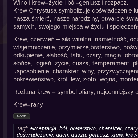
Wino i krew=życie i ból=geniusz i rozpacz.
Krew Chrystusa symbolizuje doświadczenie lu
nasza śmierć, nasze narodziny, otwarcie świ
samych, swojego miejsca w życiu i społeczeń
Krew, czerwień – siła witalna, namiętność, oc
wtajemniczenie, przymierze,braterstwo, poś
odkupienie, słabość, tabu, czary, magia, ob
słońce, ogień, życie, dusza, temperament, p
usposobienie, charakter, winy, przyzwyczajen
pokrewieństwo, król, lew, złoto, wojna, mord
Rozlana krew – symbol ofiary, najcenniejszy d
Krew=rany
MORE
Tagi:
akceptacja
,
ból
,
braterstwo
,
charakter
,
czary
doświadczenie
,
duch
,
dusza
,
geniusz
,
krew
,
krew