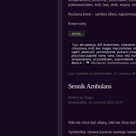
temperament, płodność, potomstwo, zdrow
pokrewieństwo, król, lew, złoto, wojna, 
Rozlana krew – symbol ofiary, najcenniejs
Krew=rany
MORE
Tagi:
akceptacja
,
ból
,
braterstwo
,
charakter
chrystusa
,
król
,
lew
,
magia
,
męczeństwo
,
m
ogień
,
płodność
,
pochodzenie
,
pokarm zma
przyzwyczajenie
,
ramy
,
rana
,
rasa
,
ród
,
roz
temperament
,
uczestnictwo
,
usposobienie
,
Senn
litera A
|
Możliwość komentowania
zos
Arch
Kre
Last Updated on poniedziałek, 17 czerwca 20
Sennik Ambulans
Written by Śniący
poniedziałek, 10 czerwca 2013 10:57
Nikt nie chce być ofiarą, nikt nie chce 
Symbolika: obawa,karanie samego siebie,