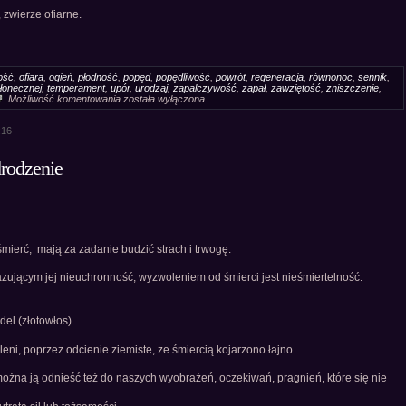
 zwierze ofiarne.
ość
,
ofiara
,
ogień
,
płodność
,
popęd
,
popędliwość
,
powrót
,
regeneracja
,
równonoc
,
sennik
,
łonecznej
,
temperament
,
upór
,
urodzaj
,
zapalczywość
,
zapał
,
zawziętość
,
zniszczenie
,
Sennik
Możliwość komentowania
została wyłączona
Baran
:16
rodzenie
mierć, mają za zadanie budzić strach i trwogę.
azującym jej nieuchronność, wyzwoleniem od śmierci jest nieśmiertelność.
del (złotowłos).
eni, poprzez odcienie ziemiste, ze śmiercią kojarzono łajno.
można ją odnieść też do naszych wyobrażeń, oczekiwań, pragnień, które się nie