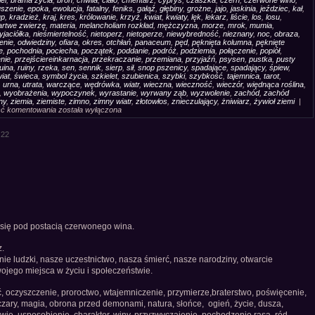
iel
,
brama zycia
,
broń
,
chwila
,
ciało
,
cmentarz
,
cyprys
,
czaszka
,
czerń
,
czerwone wino
,
szenie
,
epoka
,
ewolucja
,
fatalny
,
feniks
,
gałąź
,
głębiny
,
grożne
,
jajo
,
jaskinia
,
jeździec
,
kał
,
up
,
kradzież
,
kraj
,
kres
,
królowanie
,
krzyż
,
kwiat
,
kwiaty
,
lęk
,
lekarz
,
liście
,
los
,
losu
,
rtwe zwierzę
,
materia
,
melancholiam rozkład
,
mężczyzna
,
morze
,
mrok
,
mumia
,
yjaciółka
,
nieśmiertelność
,
nietoperz
,
nietoperze
,
niewybredność
,
nieznany
,
noc
,
obraza
,
enie
,
odwiedziny
,
ofiara
,
okres
,
otchłań
,
panaceum
,
pęd
,
pęknięta kolumna
,
pęknięte
e
,
pochodnia
,
pociecha
,
początek
,
poddanie
,
podróż
,
podziemia
,
połączenie
,
popiół
,
nie
,
przejściereinkarnacja
,
przekraczanie
,
przemiana
,
przyjaźń
,
psysen
,
pustka
,
pusty
uina
,
ruiny
,
rzeka
,
sen
,
sennik
,
sierp
,
sił
,
snop pszenicy
,
spadające
,
spadający
,
śpiew
,
iat
,
świeca
,
symbol życia
,
szkielet
,
szubienica
,
szybki
,
szybkość
,
tajemnica
,
tarot
,
,
urna
,
utrata
,
warczące
,
wędrówka
,
wiatr
,
wieczna
,
wieczność
,
wieczór
,
więdnąca roślina
,
,
wyobrażenia
,
wypoczynek
,
wyrastanie
,
wyrwany ząb
,
wyzwolenie
,
zachód
,
zachód
ny
,
ziemia
,
ziemiste
,
zimno
,
zimny wiatr
,
złotowłos
,
znieczulający
,
żniwiarz
,
żywioł ziemi
|
Sennik
ść komentowania
została wyłączona
Archetyp
Śmierć
:22
Odrodzenie
się pod postacią czerwonego wina.
z.
e ludzki, nasze uczestnictwo, nasza śmierć, nasze narodziny, otwarcie
jego miejsca w życiu i społeczeństwie.
ć, oczyszczenie, proroctwo, wtajemniczenie, przymierze,braterstwo, poświęcenie,
czary, magia, obrona przed demonami, natura, słońce, ogień, życie, dusza,