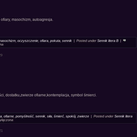
 ofiary, masochizm, autoagresja.
masochizm
,
oczyszczenie
,
ofiara
,
pokuta
,
sennik
| Posted under
Sennik litera B
|
ona
29
ści, dostatku,zwierze ofiarne,kontemplacja, symbol śmierci.
ra
,
ofiarne
,
pomyślność
,
sennik
,
siła
,
śmierć
,
spokój
,
zwierze
| Posted under
Sennik litera
wyłączona
21