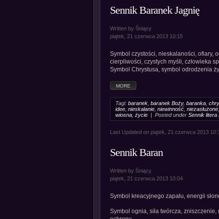
Sennik Baranek Jagnię
Written by Śniący
piątek, 21 czerwca 2013 10:15
Symbol czystości, nieskalaności, ofiary, 
cierpliwości, czystych myśli, człowieka
Symbol Chrystusa, symbol odrodzenia ży
MORE
Tagi:
baranek
,
baranek Boży
,
baranka
,
chr
idee
,
nieskalanie
,
niewinność
,
niezasłużone
wiosna
,
życie
| Posted under
Sennik litera
Last Updated on piątek, 21 czerwca 2013 10:
Sennik Baran
Written by Śniący
piątek, 21 czerwca 2013 10:04
Symbol kreacyjnego zapału, energii słon
Symbol ognia, siła twórcza, zniszczenie,