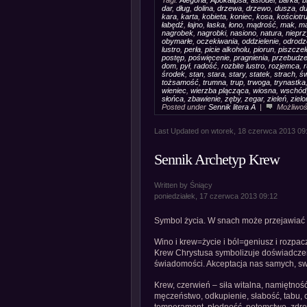
Tagi:
Alegoria
,
Apokalipsa
,
asfodel
,
barka
,
b
dar
,
dług
,
dolina
,
drzewa
,
drzewo
,
dusza
,
du
kara
,
karta
,
kobieta
,
koniec
,
kosa
,
kościotr
łabędź
,
łajno
,
łaska
,
łono
,
mądrość
,
mak
,
ma
nagrobek
,
nagrobki
,
nasiono
,
natura
,
nieprz
obymarłe
,
oczekiwania
,
oddzielenie
,
odrodz
lustro
,
perła
,
picie alkoholu
,
piorun
,
piszczel
postęp
,
poświęcenie
,
pragnienia
,
przebudze
dom
,
pył
,
radość
,
rozbite lustro
,
rozjemca
,
r
środek
,
stan
,
stara
,
stary
,
statek
,
strach
,
św
tożsamość
,
trumna
,
trup
,
trwoga
,
trynastka
wieniec
,
wierzba plącząca
,
wiosna
,
wschód
słońca
,
zbawienie
,
zęby
,
zegar
,
zieleń
,
zielo
Posted under
Sennik litera A
|
Możliwo
Last Updated on wtorek, 18 czerwca 2013 09
Sennik Archetyp Krew
Written by Śniący
poniedziałek, 17 czerwca 2013 09:12
Symbol życia. W snach może przejawiać 
Wino i krew=życie i ból=geniusz i rozpac
Krew Chrystusa symbolizuje doświadczeni
świadomości. Akceptacja nas samych, swo
Krew, czerwień – siła witalna, namiętnoś
męczeństwo, odkupienie, słabość, tabu, 