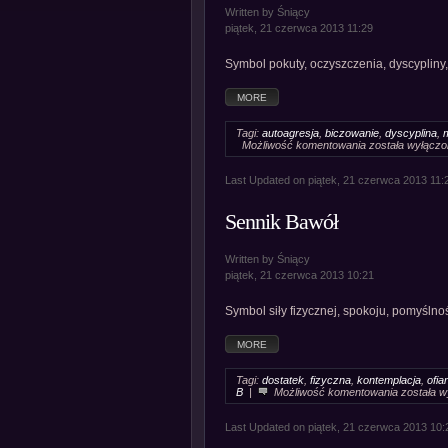
Written by Śniący
piątek, 21 czerwca 2013 11:29
Symbol pokuty, oczyszczenia, dyscypliny,
MORE
Tagi:
autoagresja
,
biczowanie
,
dyscyplina
,
Sennik
Możliwość komentowania
została wyłącz
Biczowanie
Last Updated on piątek, 21 czerwca 2013 11:
Sennik Bawół
Written by Śniący
piątek, 21 czerwca 2013 10:21
Symbol siły fizycznej, spokoju, pomyślno
MORE
Tagi:
dostatek
,
fizyczna
,
kontemplacja
,
ofia
Sennik
B
|
Możliwość komentowania
została 
Bawół
Last Updated on piątek, 21 czerwca 2013 10: