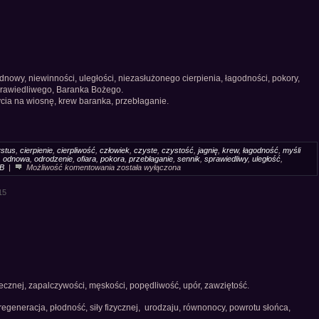
odnowy, niewinności, uległości, niezasłużonego cierpienia, łagodności, pokory,
 sprawiedliwego, Baranka Bożego.
cia na wiosnę, krew baranka, przebłaganie.
ystus
,
cierpienie
,
cierpliwość
,
człowiek
,
czyste
,
czystość
,
jagnię
,
krew
,
łagodność
,
myśli
,
odnowa
,
odrodzenie
,
ofiara
,
pokora
,
przebłaganie
,
sennik
,
sprawiedliwy
,
uległość
,
Sennik
 B
|
Możliwość komentowania
została wyłączona
Baranek
Jagnię
15
ecznej, zapalczywości, męskości, popędliwość, upór, zawziętość.
 regeneracja, płodność, siły fizycznej, urodzaju, równonocy, powrotu słońca,