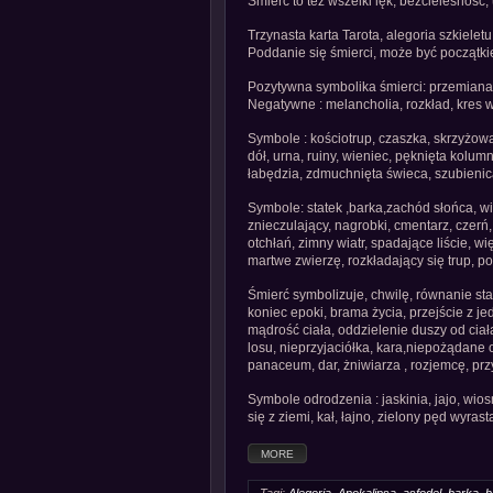
Śmierć to też wszelki lęk, bezcielesność, 
Trzynasta karta Tarota, alegoria szkieletu
Poddanie się śmierci, może być początk
Pozytywna symbolika śmierci: przemiana 
Negatywne : melancholia, rozkład, kres 
Symbole : kościotrup, czaszka, skrzyżow
dół, urna, ruiny, wieniec, pęknięta kolumn
łabędzia, zdmuchnięta świeca, szubieni
Symbole: statek ,barka,zachód słońca, wi
znieczulający, nagrobki, cmentarz, czerń,
otchłań, zimny wiatr, spadające liście, 
martwe zwierzę, rozkładający się trup, p
Śmierć symbolizuje, chwilę, równanie st
koniec epoki, brama życia, przejście z j
mądrość ciała, oddzielenie duszy od ciała
losu, nieprzyjaciółka, kara,niepożądane o
panaceum, dar, żniwiarza , rozjemcę, prz
Symbole odrodzenia : jaskinia, jajo, wios
się z ziemi, kał, łajno, zielony pęd wyras
MORE