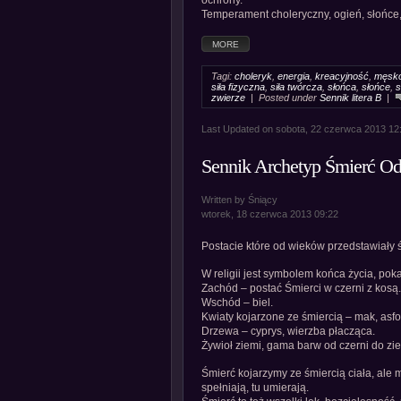
ochrony.
Temperament choleryczny, ogień, słońce,
MORE
Tagi:
choleryk
,
energia
,
kreacyjność
,
męsk
siła fizyczna
,
siła twórcza
,
słońca
,
słońce
,
s
zwierze
| Posted under
Sennik litera B
|
Last Updated on sobota, 22 czerwca 2013 12
Sennik Archetyp Śmierć Od
Written by Śniący
wtorek, 18 czerwca 2013 09:22
Postacie które od wieków przedstawiały ś
W religii jest symbolem końca życia, pok
Zachód – postać Śmierci w czerni z kosą.
Wschód – biel.
Kwiaty kojarzone ze śmiercią – mak, asfo
Drzewa – cyprys, wierzba płacząca.
Żywioł ziemi, gama barw od czerni do ziel
Śmierć kojarzymy ze śmiercią ciała, ale 
spełniają, tu umierają.