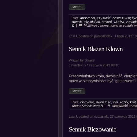
MORE
Tagi:
apriarchat
,
czystość
,
deszcz
,
księżyc
sennik
,
siły
,
słońce
,
śmierć
,
władza
,
zapładn
Sennik
B
|
Możliwość komentowania
została 
Byk
Last Updated on poniedziałek, 1 lipca 2013 10
Sennik Błazen Klown
Written by Śniący
czwartek, 27 czerwca 2013 09:10
Przeciwieństwo króla, dwoistość, cierpien
może w rzeczywistości być “głupstwem” i
MORE
Tagi:
cierpienie
,
dwoistość
,
inni
,
kozioł
,
król
under
Sennik litera B
|
Możliwość kome
Last Updated on czwartek, 27 czerwca 2013 
Sennik Biczowanie