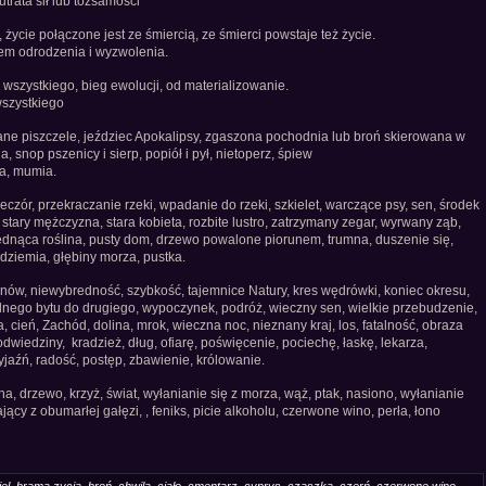
utrata sił lub tożsamości
, życie połączone jest ze śmiercią, ze śmierci powstaje też życie.
iem odrodzenia i wyzwolenia.
wszystkiego, bieg ewolucji, od materializowanie.
wszystkiego
ane piszczele, jeździec Apokalipsy, zgaszona pochodnia lub broń skierowana w
a, snop pszenicy i sierp, popiół i pył, nietoperz, śpiew
ca, mumia.
eczór, przekraczanie rzeki, wpadanie do rzeki, szkielet, warczące psy, sen, środek
 stary mężczyzna, stara kobieta, rozbite lustro, zatrzymany zegar, wyrwany ząb,
więdnąca roślina, pusty dom, drzewo powalone piorunem, trumna, duszenie się,
odziemia, głębiny morza, pustka.
anów, niewybredność, szybkość, tajemnice Natury, kres wędrówki, koniec okresu,
ednego bytu do drugiego, wypoczynek, podróż, wieczny sen, wielkie przebudzenie,
, cień, Zachód, dolina, mrok, wieczna noc, nieznany kraj, los, fatalność, obraza
dwiedziny, kradzież, dług, ofiarę, poświęcenie, pociechę, łaskę, lekarza,
yjaźń, radość, postęp, zbawienie, królowanie.
na, drzewo, krzyż, świat, wyłanianie się z morza, wąż, ptak, nasiono, wyłanianie
tający z obumarłej gałęzi, , feniks, picie alkoholu, czerwone wino, perła, łono