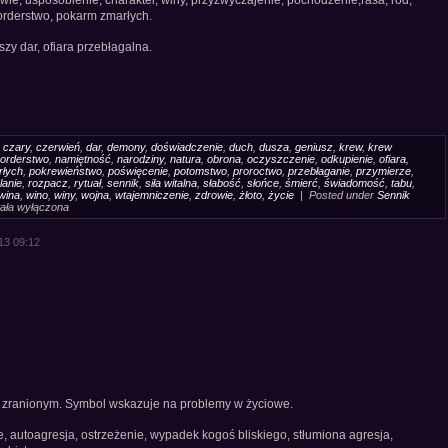
ie, usposobienie, charakter, winy, przyzwyczajenie, pochodzenie,rasa, ród,
morderstwo, pokarm zmarłych.
zy dar, ofiara przebłagalna.
,
czary
,
czerwień
,
dar
,
demony
,
doświadczenie
,
duch
,
dusza
,
geniusz
,
krew
,
krew
orderstwo
,
namiętność
,
narodziny
,
natura
,
obrona
,
oczyszczenie
,
odkupienie
,
ofiara
,
rłych
,
pokrewieństwo
,
poświęcenie
,
potomstwo
,
proroctwo
,
przebłaganie
,
przymierze
,
lanie
,
rozpacz
,
rytuał
,
sennik
,
siła witalna
,
słabość
,
słońce
,
śmierć
,
świadomość
,
tabu
,
wina
,
wino
,
winy
,
wojna
,
wtajemniczenie
,
zdrowie
,
żłoto
,
życie
| Posted under
Sennik
ik
tała wyłączona
etyp
w
13 09:12
być zranionym. Symbol wskazuje na problemy w życiowe.
 autoagresja, ostrzeżenie, wypadek kogoś bliskiego, stłumiona agresja,