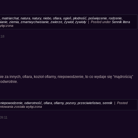
,
matriarchat
,
natura
,
natury
,
niebo
,
ofiara
,
ogień
,
płodność
,
poświęcenie
,
rodzenie
,
ianie
,
ziemia
,
zmartwychwstanie
,
zwierze
,
żywioł
,
żywioły
| Posted under
Sennik litera
wyłączona
:18
ie za innych, ofiara, kozioł ofiarny, niepowodzenie, to co wydaje się “mądrością”
 odwrotnie.
,
niepowodzenie
,
odwrotność
,
ofiara
,
ofiarny
,
pozory
,
przeciwieństwo
,
sennik
| Posted
Sennik
ntowania
została wyłączona
Błazen
Klown
09:11