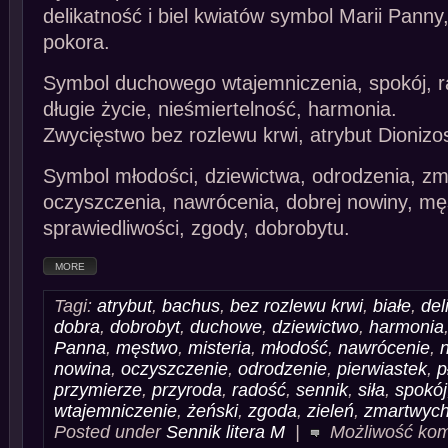
delikatność i biel kwiatów symbol Marii Panny
pokora.
Symbol duchowego wtajemniczenia, spokój, ra
długie życie, nieśmiertelność, harmonia.
Zwycięstwo bez rozlewu krwi, atrybut Dionizo
Symbol młodości, dziewictwa, odrodzenia, z
oczyszczenia, nawrócenia, dobrej nowiny, mę
sprawiedliwości, zgody, dobrobytu.
MORE
Tagi:
atrybut
,
bachus
,
bez rozlewu krwi
,
białe
,
del
dobra
,
dobrobyt
,
duchowe
,
dziewictwo
,
harmonia
Panna
,
męstwo
,
misteria
,
młodość
,
nawrócenie
,
nowina
,
oczyszczenie
,
odrodzenie
,
pierwiastek
,
p
przymierze
,
przyroda
,
radość
,
sennik
,
siła
,
spokój
wtajemniczenie
,
żeński
,
zgoda
,
zieleń
,
zmartwych
Posted under
Sennik litera M
|
Możliwość ko