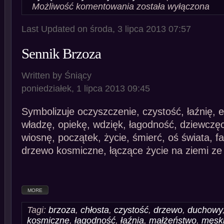
Sennik
Możliwość komentowania
została wyłączona
Palma
Last Updated on środa, 3 lipca 2013 07:57
Sennik Brzoza
Written by Śniący
poniedziałek, 1 lipca 2013 09:45
Symbolizuje oczyszczenie, czystość, łaźnię, 
władzę, opiekę, wdzięk, łagodność, dziewczę
wiosnę, początek, życie, śmierć, oś świata, fa
drzewo kosmiczne, łączące życie na ziemi z
MORE
Tagi:
brzoza
,
chłosta
,
czystość
,
drzewo
,
duchowy
kosmiczne
,
łagodność
,
łaźnia
,
małżeństwo
,
męski