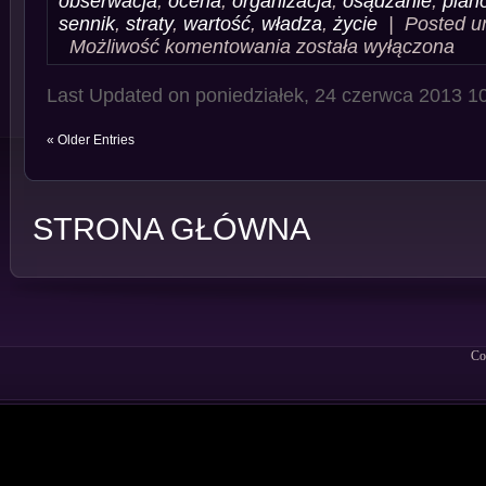
obserwacja
,
ocena
,
organizacja
,
osądzanie
,
plan
sennik
,
straty
,
wartość
,
władza
,
życie
| Posted u
Sennik
Możliwość komentowania
została wyłączona
Biuro
Last Updated on poniedziałek, 24 czerwca 2013 1
« Older Entries
STRONA GŁÓWNA
Co