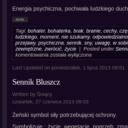
Energia psychiczna, pochwała ludzkiego duc
MORE
Tagi:
bohater
,
bohaterka
,
brak
,
branie
,
cechy
,
czę
ludzkiego
,
moment
,
nie szukamy
,
odpowiedzialn
przejawy
,
psychiczna
,
sennik
,
sny
,
uwagę
,
w sobi
zewnętrzne
,
zwrócić
,
życie
| Posted under
Senni
Sennik
komentowania
została wyłączona
Bohater
Bohaterka
Last Updated on poniedziałek, 1 lipca 2013 09:51
Sennik Bluszcz
Written by Śniący
czwartek, 27 czerwca 2013 09:03
Żeński symbol siły potrzebującej ochrony.
Symbolizuje : życie, wegetację, pogrzeb, zm