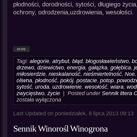
płodności, dorodności, sytości, długiego życi
ochrony, odrodzenia,uzdrowienia, wesołości.
MORE
Tagi:
alegorie
,
atrybut
,
błąd
,
błogosławieństwo
,
b
drzewo
,
dziewictwo
,
energia
,
gałązka
,
gołębica
,
j
miłosierdzie
,
nieskalaność
,
nieśmiertelność
,
Noe
oliwna
,
płodność
,
pokój
,
postacie
,
potop
,
powodz
sytość
,
uroda
,
uzdrowienie
,
wesołość
,
wiara
,
wod
zwycięstwo
,
życie
| Posted under
Sennik litera 
Sennik
została wyłączona
Oliwka
Drzewo
Oliwne
Last Updated on poniedziałek, 8 lipca 2013 09:13
Sennik Winorośl Winogrona