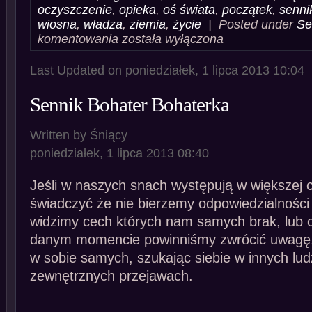
oczyszczenie
,
opieka
,
oś świata
,
początek
,
senni
wiosna
,
władza
,
ziemia
,
życie
| Posted under
Se
Sennik
komentowania
została wyłączona
Brzoza
Last Updated on poniedziałek, 1 lipca 2013 10:04
Sennik Bohater Bohaterka
Written by Śniący
poniedziałek, 1 lipca 2013 08:40
Jeśli w naszych snach występują w większej c
świadczyć że nie bierzemy odpowiedzialności
widzimy cech których nam samych brak, lub 
danym momencie powinniśmy zwrócić uwagę
w sobie samych, szukając siebie w innych lud
zewnętrznych przejawach.