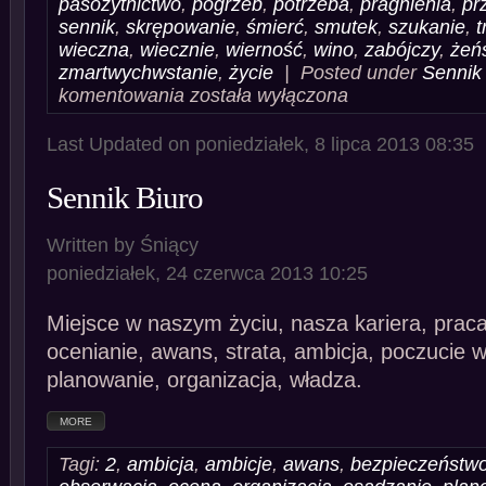
pasożytnictwo
,
pogrzeb
,
potrzeba
,
pragnienia
,
pr
sennik
,
skrępowanie
,
śmierć
,
smutek
,
szukanie
,
t
wieczna
,
wiecznie
,
wierność
,
wino
,
zabójczy
,
żeń
zmartwychwstanie
,
życie
| Posted under
Sennik 
Sennik
komentowania
została wyłączona
Bluszcz
Last Updated on poniedziałek, 8 lipca 2013 08:35
Sennik Biuro
Written by Śniący
poniedziałek, 24 czerwca 2013 10:25
Miejsce w naszym życiu, nasza kariera, prac
ocenianie, awans, strata, ambicja, poczucie 
planowanie, organizacja, władza.
MORE
Tagi:
2
,
ambicja
,
ambicje
,
awans
,
bezpieczeństw