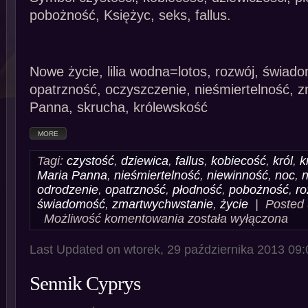
pobożność, Księżyc, seks, fallus.
Nowe życie, lilia wodna=lotos, rozwój, świad
opatrzność, oczyszczenie, nieśmiertelność, 
Panna, skrucha, królewskość
MORE
Tagi:
czystość
,
dziewica
,
fallus
,
kobiecość
,
król
,
k
Maria Panna
,
nieśmiertelność
,
niewinność
,
noc
,
odrodzenie
,
opatrzność
,
płodność
,
pobożność
,
ro
świadomość
,
zmartwychwstanie
,
życie
| Posted
Sennik
Możliwość komentowania
została wyłączona
Lilia
Last Updated on wtorek, 29 października 2013 09:
Sennik Cyprys