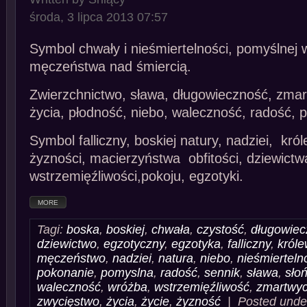
środa, 3 lipca 2013 07:57
Symbol chwały i nieśmiertelności, pomyślnej 
męczeństwa nad śmiercią.
Zwierzchnictwo, sława, długowieczność, zmar
życia, płodność, niebo, waleczność, radość, p
Symbol falliczny, boskiej natury, nadziei, kró
żyzności, macierzyństwa obfitości, dziewictwa
wstrzemięźliwości,pokoju, egzotyki.
MORE
Tagi:
boska
,
boskiej
,
chwała
,
czystość
,
długowiec
dziewictwo
,
egzotyczny
,
egzotyka
,
falliczny
,
król
męczeństwo
,
nadziei
,
natura
,
niebo
,
nieśmierteln
pokonanie
,
pomyslna
,
radość
,
sennik
,
sława
,
sło
waleczność
,
wróżba
,
wstrzemięźliwość
,
zmartwyc
zwycięstwo
,
życia
,
życie
,
żyzność
| Posted und