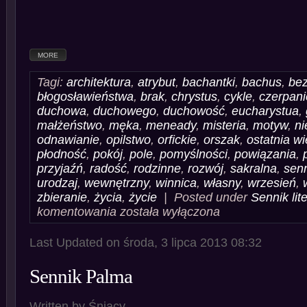
MORE
Tagi:
architektura
,
atrybut
,
bachantki
,
bachus
,
be
błogosławieństwa
,
brak
,
chrystus
,
cykle
,
czerpani
duchowa
,
duchowego
,
duchowość
,
eucharystua
,
małżeństwo
,
męka
,
meneady
,
misteria
,
motyw
,
ni
odnawianie
,
opilstwo
,
orfickie
,
orszak
,
ostatnia w
płodność
,
pokój
,
pole
,
pomyślności
,
powiązania
,
przyjaźń
,
radość
,
rodzinne
,
rozwój
,
sakralna
,
sen
urodzaj
,
wewnętrzny
,
winnica
,
własny
,
wrzesień
,
zbieranie
,
życia
,
życie
| Posted under
Sennik lit
Sennik
komentowania
została wyłączona
Winorośl
Winogrona
Last Updated on środa, 3 lipca 2013 08:32
Sennik Palma
Written by Śniący