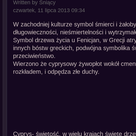
Written by Śniący
czwartek, 11 lipca 2013 09:34
W zachodniej kulturze symbol śmierci i żałob
długowieczności, nieśmiertelności i wytrzymał
Symbol drzewa życia u Fenicjan, w Grecji atr
innych bóstw greckich, podwójna symbolika św
przeciwieństwo.
Wierzono że cyprysowy żywopłot wokół cment
rozkładem, i odpędza złe duchy.
Cyprys- świętość, w wielu krajach święte drzew