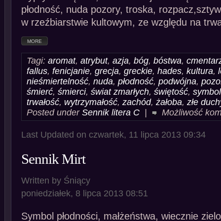
płodność, nuda pozory, troska, rozpacz,szty
w rzeźbiarstwie kultowym, ze względu na trwa
MORE
Tagi:
aromat
,
atrybut
,
azja
,
bóg
,
bóstwa
,
cmentar
fallus
,
fenicjanie
,
grecja
,
greckie
,
hades
,
kultura
,
nieśmiertelność
,
nuda
,
płodność
,
podwójna
,
pozo
śmierć
,
śmierci
,
świat zmarłych
,
świętość
,
symbol
trwałość
,
wytrzymałość
,
zachód
,
żałoba
,
złe duch
Posted under
Sennik litera C
|
Możliwość ko
Last Updated on czwartek, 11 lipca 2013 09:34
Sennik Mirt
Written by Śniący
poniedziałek, 8 lipca 2013 08:51
Symbol płodności, małżeństwa, wiecznie ziel