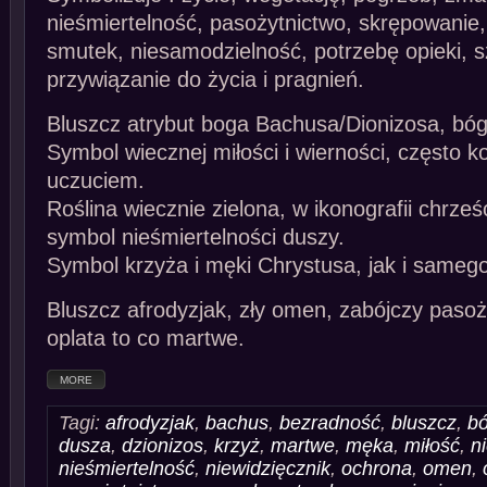
nieśmiertelność, pasożytnictwo, skrępowanie
smutek, niesamodzielność, potrzebę opieki, s
przywiązanie do życia i pragnień.
Bluszcz atrybut boga Bachusa/Dionizosa, bóg 
Symbol wiecznej miłości i wierności, często ko
uczuciem.
Roślina wiecznie zielona, w ikonografii chrześc
symbol nieśmiertelności duszy.
Symbol krzyża i męki Chrystusa, jak i sameg
Bluszcz afrodyzjak, zły omen, zabójczy pasoż
oplata to co martwe.
MORE
Tagi:
afrodyzjak
,
bachus
,
bezradność
,
bluszcz
,
b
dusza
,
dzionizos
,
krzyż
,
martwe
,
męka
,
miłość
,
n
nieśmiertelność
,
niewidzięcznik
,
ochrona
,
omen
,