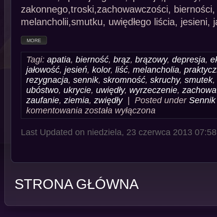
zakonnego,troski,zachowawczości, bierności,
melancholii,smutku, uwiędłego liścia, jesieni, 
MORE
Tagi:
apatia
,
bierność
,
brąz
,
brązowy
,
depresja
,
e
jałowość
,
jesień
,
kolor
,
liść
,
melancholia
,
praktyc
rezygnacja
,
sennik
,
skromność
,
skruchy
,
smutek
ubóstwo
,
ukrycie
,
uwiędły
,
wyrzeczenie
,
zachowa
zaufanie
,
ziemia
,
zwiędły
| Posted under
Sennik 
Sennik
komentowania
została wyłączona
Kolor
Brązowy
Last Updated on niedziela, 23 czerwca 2013 07:58
STRONA GŁÓWNA