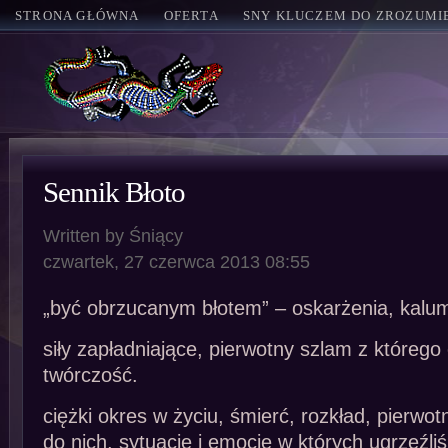
STRONA GŁÓWNA
OFERTA
SNY KLUCZEM DO ZROZUMIE
Sennik Błoto
Written by Śniący
czwartek, 27 czerwca 2013 08:55
„być obrzucanym błotem” – oskarżenia, kalum
siły zapładniające, pierwotny szlam z którego 
twórczość.
ciężki okres w życiu, śmierć, rozkład, pierwot
do nich, sytuacje i emocje w których ugrzęźl