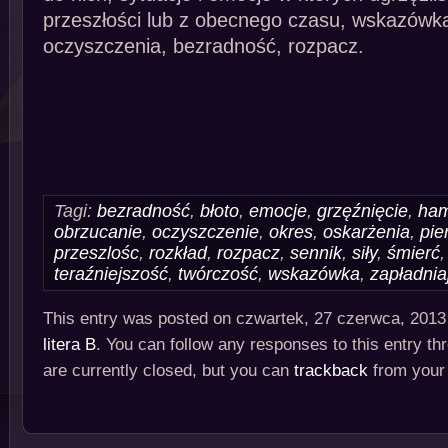
przeszłości lub z obecnego czasu, wskazów
oczyszczenia, bezradność, rozpacz.
Tagi:
bezradność
,
błoto
,
emocje
,
grzęźnięcie
,
ha
obrzucanie
,
oczyszczenie
,
okres
,
oskarżenia
,
pie
przeszlośc
,
rozkład
,
rozpacz
,
sennik
,
siły
,
śmierć
teraźniejszość
,
twórczość
,
wskazówka
,
zapładnia
This entry was posted on czwartek, 27 czerwca, 2013 
litera B
. You can follow any responses to this entry t
are currently closed, but you can
trackback
from your 